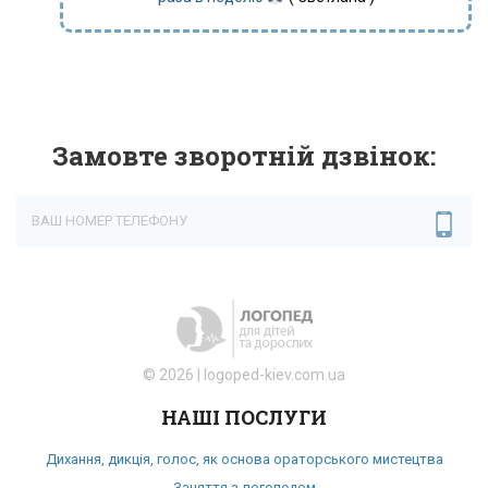
Замовте зворотній дзвінок:
*Не правильна адреса
©
2026
|
logoped-kiev.com.ua
НАШІ ПОСЛУГИ
Дихання, дикція, голос, як основа ораторського мистецтва
Заняття з логопедом