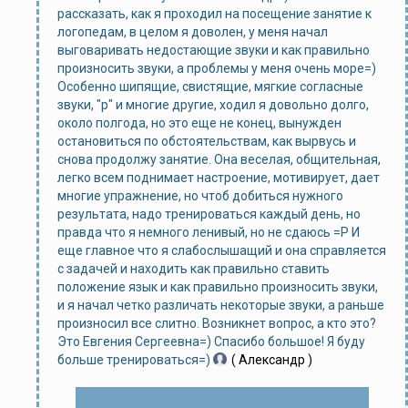
рассказать, как я проходил на посещение занятие к
логопедам, в целом я доволен, у меня начал
выговаривать недостающие звуки и как правильно
произносить звуки, а проблемы у меня очень море=)
Особенно шипящие, свистящие, мягкие согласные
звуки, "р" и многие другие, ходил я довольно долго,
около полгода, но это еще не конец, вынужден
остановиться по обстоятельствам, как вырвусь и
снова продолжу занятие. Она веселая, общительная,
легко всем поднимает настроение, мотивирует, дает
многие упражнение, но чтоб добиться нужного
результата, надо тренироваться каждый день, но
правда что я немного ленивый, но не сдаюсь =Р И
еще главное что я слабослышащий и она справляется
с задачей и находить как правильно ставить
положение язык и как правильно произносить звуки,
и я начал четко различать некоторые звуки, а раньше
произносил все слитно. Возникнет вопрос, а кто это?
Это Евгения Сергеевна=) Спасибо большое! Я буду
больше тренироваться=)
( Александр )