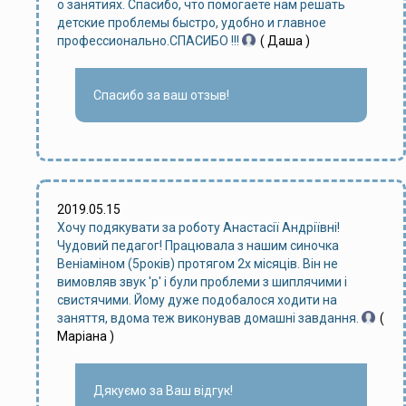
о занятиях. Спасибо, что помогаете нам решать
детские проблемы быстро, удобно и главное
профессионально.СПАСИБО !!!
( Даша )
Спасибо за ваш отзыв!
2019.05.15
Хочу подякувати за роботу Анастасії Андріївні!
Чудовий педагог! Працювала з нашим синочка
Веніаміном (5років) протягом 2х місяців. Він не
вимовляв звук 'р' і були проблеми з шиплячими і
свистячими. Йому дуже подобалося ходити на
заняття, вдома теж виконував домашні завдання.
(
Маріана )
Дякуємо за Ваш відгук!