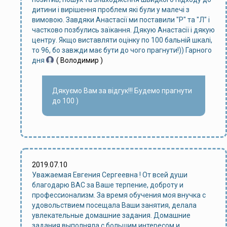
дитини і вирішення проблем які були у малечі з
вимовою. Завдяки Анастасії ми поставили "Р" та "Л" і
частково позбулись заїкання. Дякую Анастасії і дякую
центру. Якщо виставляти оцінку по 100 бальній шкалі,
то 96, бо завжди має бути до чого прагнути!)) Гарного
дня
( Володимир )
Дякуємо Вам за відгук!!! Будемо прагнути
до 100 )
2019.07.10
Уважаемая Евгения Сергеевна ! От всей души
благодарю ВАС за Ваше терпение, доброту и
профессионализм. За время обучения моя внучка с
удовольствием посещала Ваши занятия, делала
увлекательные домашние задания. Домашние
задания выполняла с большим интересом и