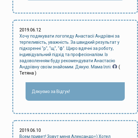
2019.06.12
Хочу подякувати логопеду Анастасії Андріївні за
терпеливість, уважність. За швидкий результат у
підкоренні "р", "щ", "ф". Щиро вдячні за роботу,
індивідуальний підхід та професіоналізм. Із
задоволенням буду рекомендувати Анастасію
Андріївну своїм знайомим. Дякую. Мама Іллї.
(
Тетяна )
Дякуємо за Відгук!
2019.06.10
Всем привет! Зовут меня Александр=) Хотел