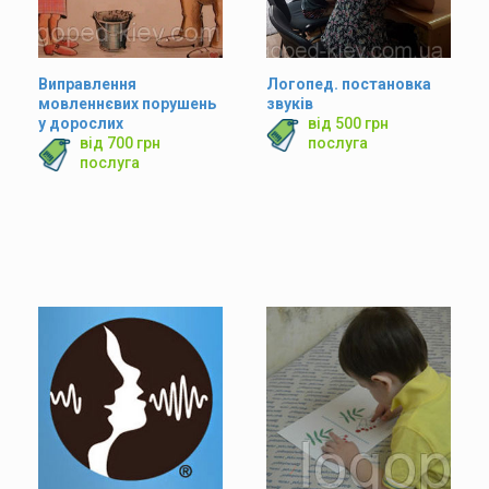
Виправлення
Логопед. постановка
мовленнєвих порушень
звуків
у дорослих
від 500 грн
від 700 грн
послуга
послуга