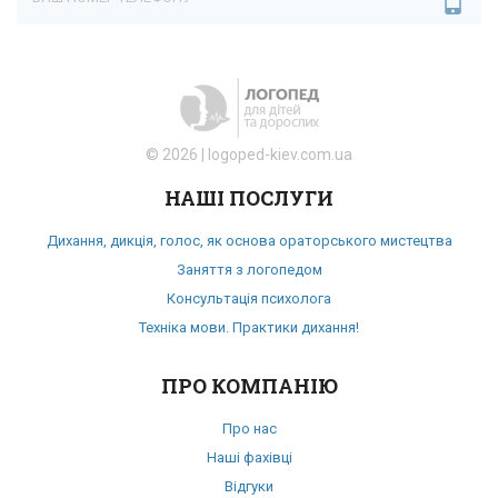
*Не правильна адреса
©
2026
|
logoped-kiev.com.ua
НАШІ ПОСЛУГИ
Дихання, дикція, голос, як основа ораторського мистецтва
Заняття з логопедом
Консультація психолога
Техніка мови. Практики дихання!
ПРО КОМПАНІЮ
Про нас
Наші фахівці
Відгуки