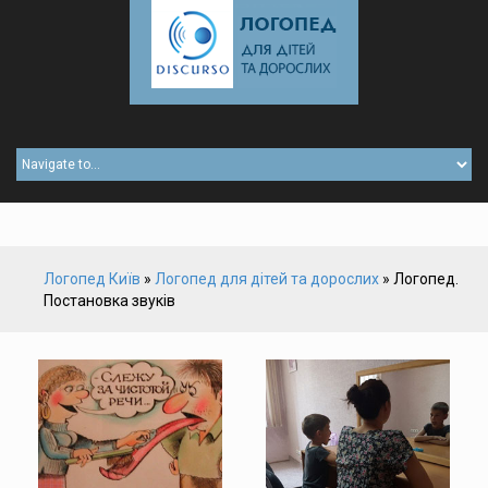
Логопед Київ
»
Логопед для дітей та дорослих
»
Логопед.
Постановка звуків