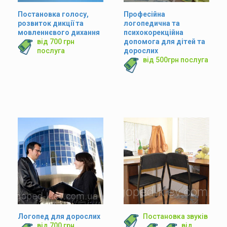
Постановка голосу,
Професійна
розвиток дикції та
логопедична та
мовленнєвого дихання
психокорекційна
від 700 грн
допомога для дітей та
послуга
дорослих
від 500грн послуга
Логопед для дорослих
Постановка звуків
від 700 грн
від